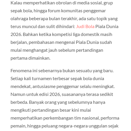
Kalau memperhatikan obrolan di media sosial, grup
sepak bola, hingga forum komunitas penggemar
olahraga beberapa bulan terakhir, ada satu topik yang
terus muncul dan sulit dihindari:
Judi Bola
Piala Dunia
2026. Bahkan ketika kompetisi liga domestik masih
berjalan, pembahasan mengenai Piala Dunia sudah
mulai menghangat jauh sebelum pertandingan
pertama dimainkan.
Fenomena ini sebenarnya bukan sesuatu yang baru.
Setiap kali turnamen terbesar sepak bola dunia
mendekat, antusiasme penggemar selalu meningkat.
Namun untuk edisi 2026, suasananya terasa sedikit
berbeda. Banyak orang yang sebelumnya hanya
mengikuti pertandingan besar kini mulai
memperhatikan perkembangan tim nasional, performa
pemain, hingga peluang negara-negara unggulan sejak