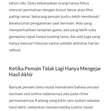
tahun lalu. Dulu kebanyakan orang hanya fokus
mencari permainan dengan bonus besar atau fitur
paling ramai. Sekarang pemain justru lebih menikmati
keseluruhan pengalaman saat bermain. Ada yang
memperhatikan tampilan game, ada yang lebih suka
gameplay cepat tanpa loading lama, dan ada juga yang
hanya mencari hiburan santai setelah aktivitas harian
selesai.
Ketika Pemain Tidak Lagi Hanya Mengejar
Hasil Akhir
Banyak pemain lama mulai memahami bahwa sensasi
bermain slot online sebenarnya ada pada ritme
permainannya. Kadang yang bikin seru bukan sekadar
hasil akhir, melainkan momen ketika scatter mulai