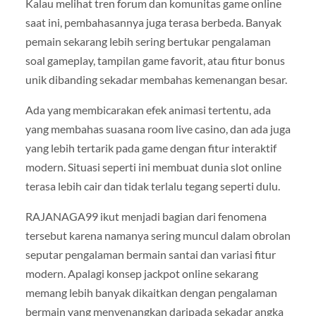
Kalau melihat tren forum dan komunitas game online
saat ini, pembahasannya juga terasa berbeda. Banyak
pemain sekarang lebih sering bertukar pengalaman
soal gameplay, tampilan game favorit, atau fitur bonus
unik dibanding sekadar membahas kemenangan besar.
Ada yang membicarakan efek animasi tertentu, ada
yang membahas suasana room live casino, dan ada juga
yang lebih tertarik pada game dengan fitur interaktif
modern. Situasi seperti ini membuat dunia slot online
terasa lebih cair dan tidak terlalu tegang seperti dulu.
RAJANAGA99 ikut menjadi bagian dari fenomena
tersebut karena namanya sering muncul dalam obrolan
seputar pengalaman bermain santai dan variasi fitur
modern. Apalagi konsep jackpot online sekarang
memang lebih banyak dikaitkan dengan pengalaman
bermain yang menyenangkan daripada sekadar angka