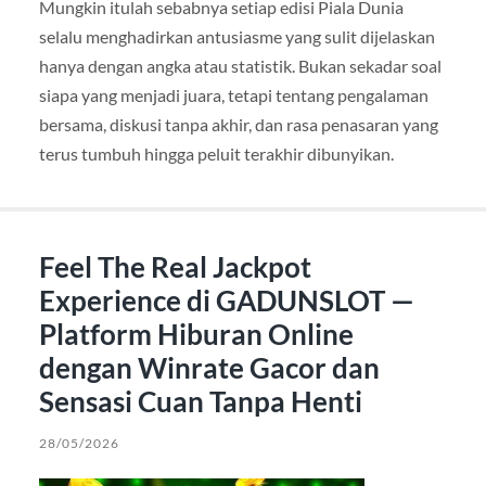
Mungkin itulah sebabnya setiap edisi Piala Dunia
selalu menghadirkan antusiasme yang sulit dijelaskan
hanya dengan angka atau statistik. Bukan sekadar soal
siapa yang menjadi juara, tetapi tentang pengalaman
bersama, diskusi tanpa akhir, dan rasa penasaran yang
terus tumbuh hingga peluit terakhir dibunyikan.
Feel The Real Jackpot
Experience di GADUNSLOT —
Platform Hiburan Online
dengan Winrate Gacor dan
Sensasi Cuan Tanpa Henti
28/05/2026