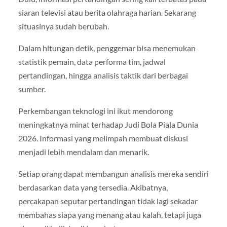
siaran televisi atau berita olahraga harian. Sekarang
situasinya sudah berubah.
Dalam hitungan detik, penggemar bisa menemukan
statistik pemain, data performa tim, jadwal
pertandingan, hingga analisis taktik dari berbagai
sumber.
Perkembangan teknologi ini ikut mendorong
meningkatnya minat terhadap Judi Bola Piala Dunia
2026. Informasi yang melimpah membuat diskusi
menjadi lebih mendalam dan menarik.
Setiap orang dapat membangun analisis mereka sendiri
berdasarkan data yang tersedia. Akibatnya,
percakapan seputar pertandingan tidak lagi sekadar
membahas siapa yang menang atau kalah, tetapi juga