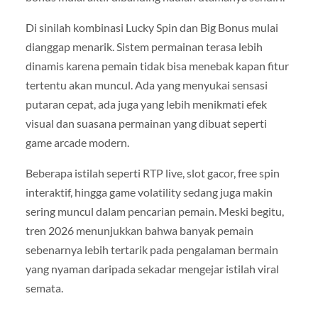
Di sinilah kombinasi Lucky Spin dan Big Bonus mulai
dianggap menarik. Sistem permainan terasa lebih
dinamis karena pemain tidak bisa menebak kapan fitur
tertentu akan muncul. Ada yang menyukai sensasi
putaran cepat, ada juga yang lebih menikmati efek
visual dan suasana permainan yang dibuat seperti
game arcade modern.
Beberapa istilah seperti RTP live, slot gacor, free spin
interaktif, hingga game volatility sedang juga makin
sering muncul dalam pencarian pemain. Meski begitu,
tren 2026 menunjukkan bahwa banyak pemain
sebenarnya lebih tertarik pada pengalaman bermain
yang nyaman daripada sekadar mengejar istilah viral
semata.