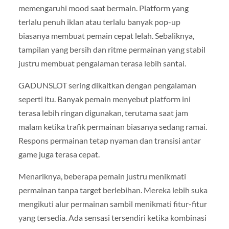
memengaruhi mood saat bermain. Platform yang
terlalu penuh iklan atau terlalu banyak pop-up
biasanya membuat pemain cepat lelah. Sebaliknya,
tampilan yang bersih dan ritme permainan yang stabil
justru membuat pengalaman terasa lebih santai.
GADUNSLOT sering dikaitkan dengan pengalaman
seperti itu. Banyak pemain menyebut platform ini
terasa lebih ringan digunakan, terutama saat jam
malam ketika trafik permainan biasanya sedang ramai.
Respons permainan tetap nyaman dan transisi antar
game juga terasa cepat.
Menariknya, beberapa pemain justru menikmati
permainan tanpa target berlebihan. Mereka lebih suka
mengikuti alur permainan sambil menikmati fitur-fitur
yang tersedia. Ada sensasi tersendiri ketika kombinasi