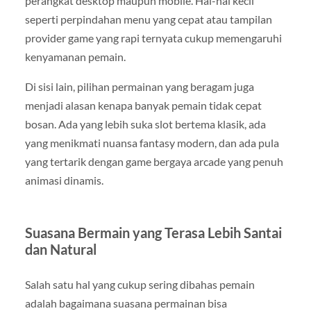
perangkat desktop maupun mobile. Hal-hal kecil
seperti perpindahan menu yang cepat atau tampilan
provider game yang rapi ternyata cukup memengaruhi
kenyamanan pemain.
Di sisi lain, pilihan permainan yang beragam juga
menjadi alasan kenapa banyak pemain tidak cepat
bosan. Ada yang lebih suka slot bertema klasik, ada
yang menikmati nuansa fantasy modern, dan ada pula
yang tertarik dengan game bergaya arcade yang penuh
animasi dinamis.
Suasana Bermain yang Terasa Lebih Santai
dan Natural
Salah satu hal yang cukup sering dibahas pemain
adalah bagaimana suasana permainan bisa