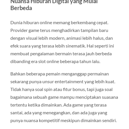
Nuansa Hiburan Digital yang Mulai
Berbeda
Dunia hiburan online memang berkembang cepat.
Provider game terus menghadirkan tampilan baru
dengan visual lebih modern, animasi lebih halus, dan
efek suara yang terasa lebih sinematik. Hal seperti ini
membuat pengalaman bermain terasa jauh berbeda
dibanding era slot online beberapa tahun lalu.
Bahkan beberapa pemain menganggap permainan
sekarang punya unsur entertainment yang lebih kuat.
Tidak hanya soal spin atau fitur bonus, tapi juga soal
bagaimana sebuah game mampu menciptakan suasana
tertentu ketika dimainkan. Ada game yang terasa
santai, ada yang menegangkan, dan ada juga yang
punya nuansa kompetitif meskipun dimainkan sendiri.