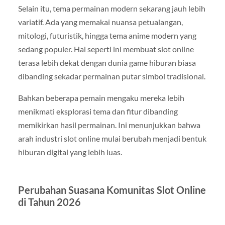
Selain itu, tema permainan modern sekarang jauh lebih
variatif. Ada yang memakai nuansa petualangan,
mitologi, futuristik, hingga tema anime modern yang
sedang populer. Hal seperti ini membuat slot online
terasa lebih dekat dengan dunia game hiburan biasa
dibanding sekadar permainan putar simbol tradisional.
Bahkan beberapa pemain mengaku mereka lebih
menikmati eksplorasi tema dan fitur dibanding
memikirkan hasil permainan. Ini menunjukkan bahwa
arah industri slot online mulai berubah menjadi bentuk
hiburan digital yang lebih luas.
Perubahan Suasana Komunitas Slot Online
di Tahun 2026