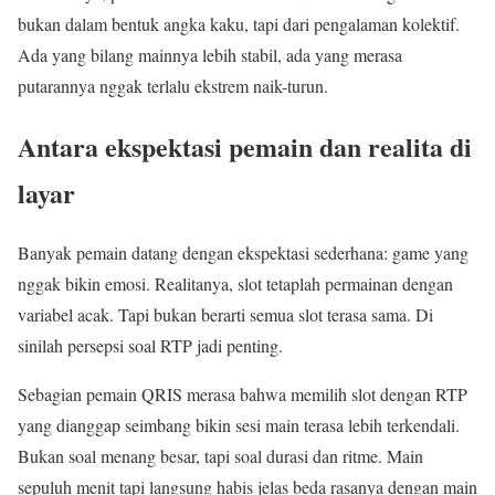
bukan dalam bentuk angka kaku, tapi dari pengalaman kolektif.
Ada yang bilang mainnya lebih stabil, ada yang merasa
putarannya nggak terlalu ekstrem naik-turun.
Antara ekspektasi pemain dan realita di
layar
Banyak pemain datang dengan ekspektasi sederhana: game yang
nggak bikin emosi. Realitanya, slot tetaplah permainan dengan
variabel acak. Tapi bukan berarti semua slot terasa sama. Di
sinilah persepsi soal RTP jadi penting.
Sebagian pemain QRIS merasa bahwa memilih slot dengan RTP
yang dianggap seimbang bikin sesi main terasa lebih terkendali.
Bukan soal menang besar, tapi soal durasi dan ritme. Main
sepuluh menit tapi langsung habis jelas beda rasanya dengan main