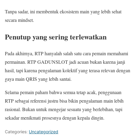
Tanpa sadar, ini membentuk ekosistem main yang lebih sehat
secara mindset.
Penutup yang sering terlewatkan
Pada akhirnya, RTP hanyalah salah satu cara pemain memahami
permainan. RTP GADUNSLOT jadi acuan bukan karena janji
hasil, tapi karena pengalaman kolektif yang terasa relevan dengan
gaya main QRIS yang lebih santai.
Selama pemain paham bahwa semua tetap acak, penggunaan
RTP sebagai referensi justru bisa bikin pengalaman main lebih
rasional. Bukan untuk mengejar sesuatu yang berlebihan, tapi
sekadar menikmati prosesnya dengan kepala dingin.
Categories:
Uncategorized