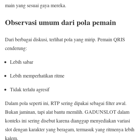
main yang sesuai gaya mereka.
Observasi umum dari pola pemain
Dari berbagai diskusi, terlihat pola yang mirip. Pemain QRIS
cenderung:
Lebih sabar
Lebih memperhatikan ritme
Tidak terlalu agresif
Dalam pola seperti ini, RTP sering dipakai sebagai filter awal.
Bukan jaminan, tapi alat bantu memilih. GADUNSLOT dalam
konteks ini sering disebut karena dianggap menyediakan variasi
slot dengan karakter yang beragam, termasuk yang ritmenya lebih
kalem.