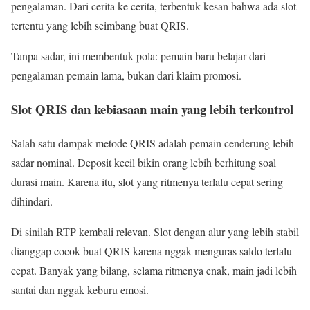
pengalaman. Dari cerita ke cerita, terbentuk kesan bahwa ada slot
tertentu yang lebih seimbang buat QRIS.
Tanpa sadar, ini membentuk pola: pemain baru belajar dari
pengalaman pemain lama, bukan dari klaim promosi.
Slot QRIS dan kebiasaan main yang lebih terkontrol
Salah satu dampak metode QRIS adalah pemain cenderung lebih
sadar nominal. Deposit kecil bikin orang lebih berhitung soal
durasi main. Karena itu, slot yang ritmenya terlalu cepat sering
dihindari.
Di sinilah RTP kembali relevan. Slot dengan alur yang lebih stabil
dianggap cocok buat QRIS karena nggak menguras saldo terlalu
cepat. Banyak yang bilang, selama ritmenya enak, main jadi lebih
santai dan nggak keburu emosi.