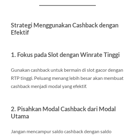
Strategi Menggunakan Cashback dengan
Efektif
1. Fokus pada Slot dengan Winrate Tinggi
Gunakan cashback untuk bermain di slot gacor dengan
RTP tinggi. Peluang menang lebih besar akan membuat
cashback menjadi modal yang efektif.
2. Pisahkan Modal Cashback dari Modal
Utama
Jangan mencampur saldo cashback dengan saldo