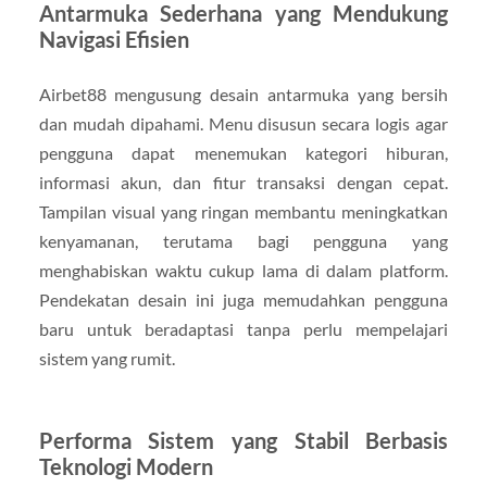
Antarmuka Sederhana yang Mendukung
Navigasi Efisien
Airbet88 mengusung desain antarmuka yang bersih
dan mudah dipahami. Menu disusun secara logis agar
pengguna dapat menemukan kategori hiburan,
informasi akun, dan fitur transaksi dengan cepat.
Tampilan visual yang ringan membantu meningkatkan
kenyamanan, terutama bagi pengguna yang
menghabiskan waktu cukup lama di dalam platform.
Pendekatan desain ini juga memudahkan pengguna
baru untuk beradaptasi tanpa perlu mempelajari
sistem yang rumit.
Performa Sistem yang Stabil Berbasis
Teknologi Modern