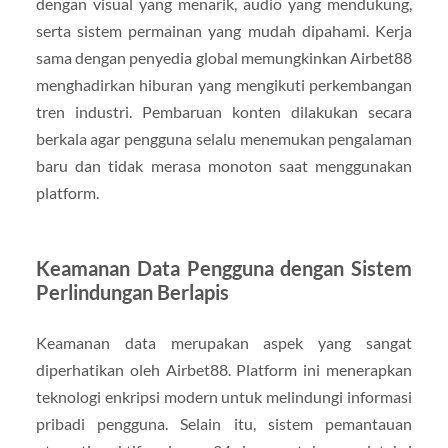
dengan visual yang menarik, audio yang mendukung,
serta sistem permainan yang mudah dipahami. Kerja
sama dengan penyedia global memungkinkan Airbet88
menghadirkan hiburan yang mengikuti perkembangan
tren industri. Pembaruan konten dilakukan secara
berkala agar pengguna selalu menemukan pengalaman
baru dan tidak merasa monoton saat menggunakan
platform.
Keamanan Data Pengguna dengan Sistem
Perlindungan Berlapis
Keamanan data merupakan aspek yang sangat
diperhatikan oleh Airbet88. Platform ini menerapkan
teknologi enkripsi modern untuk melindungi informasi
pribadi pengguna. Selain itu, sistem pemantauan