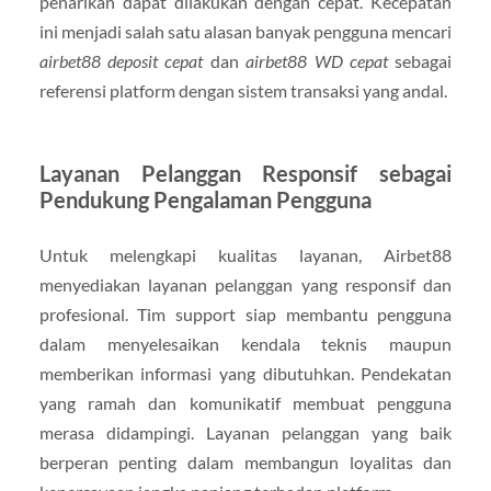
penarikan dapat dilakukan dengan cepat. Kecepatan
ini menjadi salah satu alasan banyak pengguna mencari
airbet88 deposit cepat
dan
airbet88 WD cepat
sebagai
referensi platform dengan sistem transaksi yang andal.
Layanan Pelanggan Responsif sebagai
Pendukung Pengalaman Pengguna
Untuk melengkapi kualitas layanan, Airbet88
menyediakan layanan pelanggan yang responsif dan
profesional. Tim support siap membantu pengguna
dalam menyelesaikan kendala teknis maupun
memberikan informasi yang dibutuhkan. Pendekatan
yang ramah dan komunikatif membuat pengguna
merasa didampingi. Layanan pelanggan yang baik
berperan penting dalam membangun loyalitas dan