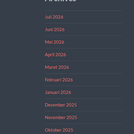
Juli 2026
Juni 2026
Mei 2026
April 2026
Maret 2026
Februari 2026
Januari 2026
Desember 2025
November 2025
Oktober 2025