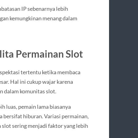
mbatasan IP sebenarnya lebih
engan kemungkinan menang dalam
lita Permainan Slot
spektasi tertentu ketika membaca
esar. Hal ini cukup wajar karena
an dalam komunitas slot.
ih luas, pemain lama biasanya
bersifat hiburan. Variasi permainan,
 slot sering menjadi faktor yang lebih