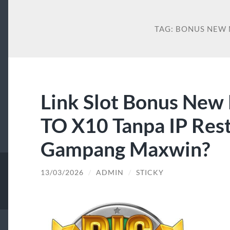
TAG:
BONUS NEW
Link Slot Bonus Ne
TO X10 Tanpa IP Rest
Gampang Maxwin?
13/03/2026
/
ADMIN
/
STICKY