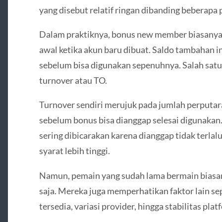
yang disebut relatif ringan dibanding beberapa 
Dalam praktiknya, bonus new member biasanya 
awal ketika akun baru dibuat. Saldo tambahan i
sebelum bisa digunakan sepenuhnya. Salah satu 
turnover atau TO.
Turnover sendiri merujuk pada jumlah perputar
sebelum bonus bisa dianggap selesai digunakan. 
sering dibicarakan karena dianggap tidak terlal
syarat lebih tinggi.
Namun, pemain yang sudah lama bermain biasan
saja. Mereka juga memperhatikan faktor lain sep
tersedia, variasi provider, hingga stabilitas pl