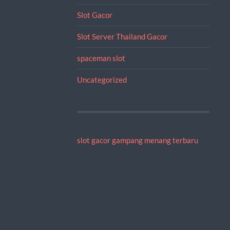
Slot Gacor
Slot Server Thailand Gacor
spaceman slot
Uncategorized
slot gacor gampang menang terbaru