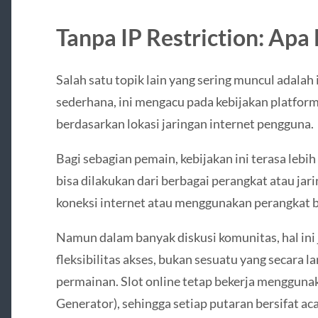
Tanpa IP Restriction: Ap
Salah satu topik lain yang sering muncul adalah 
sederhana, ini mengacu pada kebijakan platform
berdasarkan lokasi jaringan internet pengguna.
Bagi sebagian pemain, kebijakan ini terasa lebi
bisa dilakukan dari berbagai perangkat atau jar
koneksi internet atau menggunakan perangkat 
Namun dalam banyak diskusi komunitas, hal ini 
fleksibilitas akses, bukan sesuatu yang secara 
permainan. Slot online tetap bekerja menggu
Generator), sehingga setiap putaran bersifat aca