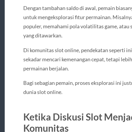
Dengan tambahan saldo di awal, pemain biasan
untuk mengeksplorasi fitur permainan. Misalny
populer, memahami pola volatilitas game, atau 
yang ditawarkan.
Di komunitas slot online, pendekatan seperti in
sekadar mencari kemenangan cepat, tetapi leb
permainan berjalan.
Bagi sebagian pemain, proses eksplorasi ini jus
dunia slot online.
Ketika Diskusi Slot Menj
Komunitas