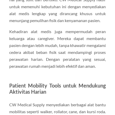
untuk memenuhi kebutuhan ini dengan menyediakan
alat medis lengkap yang dirancang khusus untuk
menunjang pemulihan fisik dan kenyamanan pasien.
Kehadiran alat medis juga mempermudah peran
keluarga atau caregiver. Mereka dapat membantu
pasien dengan lebih mudah, tanpa khawatir mengalami
cedera akibat beban fisik saat mendampingi proses
perawatan harian. Dengan peralatan yang sesuai,
perawatan rumah menjadi lebih efektif dan aman.
Patient Mobility Tools untuk Mendukung
Aktivitas Harian
CW Medical Supply menyediakan berbagai alat bantu
mobilitas seperti walker, rollator, cane, dan kursi roda.