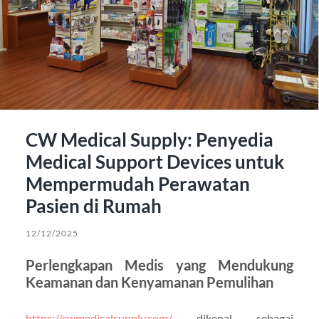
CW Medical Supply: Penyedia
Medical Support Devices untuk
Mempermudah Perawatan
Pasien di Rumah
12/12/2025
Perlengkapan Medis yang Mendukung
Keamanan dan Kenyamanan Pemulihan
https://cwmedicalsupply.com/
dikenal sebagai