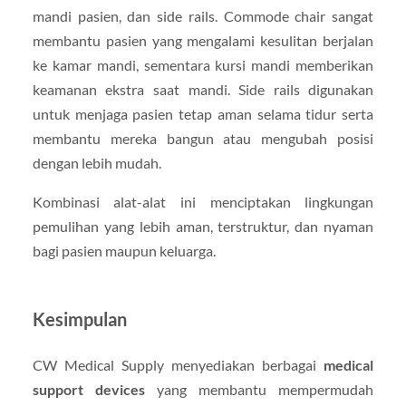
mandi pasien, dan side rails. Commode chair sangat
membantu pasien yang mengalami kesulitan berjalan
ke kamar mandi, sementara kursi mandi memberikan
keamanan ekstra saat mandi. Side rails digunakan
untuk menjaga pasien tetap aman selama tidur serta
membantu mereka bangun atau mengubah posisi
dengan lebih mudah.
Kombinasi alat-alat ini menciptakan lingkungan
pemulihan yang lebih aman, terstruktur, dan nyaman
bagi pasien maupun keluarga.
Kesimpulan
CW Medical Supply menyediakan berbagai
medical
support devices
yang membantu mempermudah