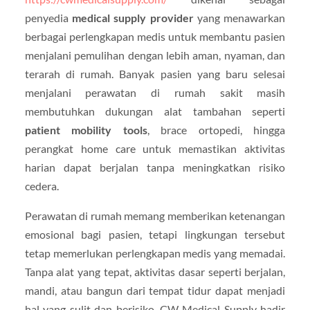
penyedia
medical supply provider
yang menawarkan
berbagai perlengkapan medis untuk membantu pasien
menjalani pemulihan dengan lebih aman, nyaman, dan
terarah di rumah. Banyak pasien yang baru selesai
menjalani perawatan di rumah sakit masih
membutuhkan dukungan alat tambahan seperti
patient mobility tools
, brace ortopedi, hingga
perangkat home care untuk memastikan aktivitas
harian dapat berjalan tanpa meningkatkan risiko
cedera.
Perawatan di rumah memang memberikan ketenangan
emosional bagi pasien, tetapi lingkungan tersebut
tetap memerlukan perlengkapan medis yang memadai.
Tanpa alat yang tepat, aktivitas dasar seperti berjalan,
mandi, atau bangun dari tempat tidur dapat menjadi
hal yang sulit dan berisiko. CW Medical Supply hadir