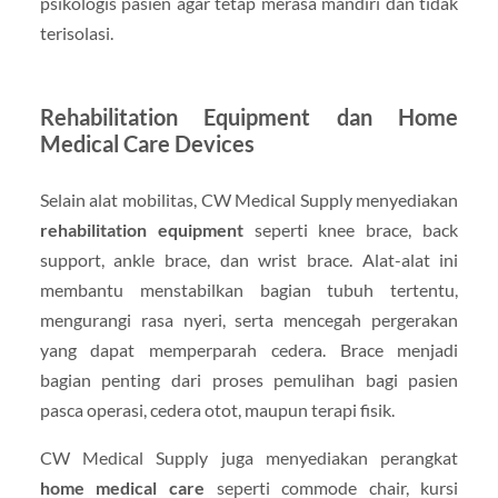
psikologis pasien agar tetap merasa mandiri dan tidak
terisolasi.
Rehabilitation Equipment dan Home
Medical Care Devices
Selain alat mobilitas, CW Medical Supply menyediakan
rehabilitation equipment
seperti knee brace, back
support, ankle brace, dan wrist brace. Alat-alat ini
membantu menstabilkan bagian tubuh tertentu,
mengurangi rasa nyeri, serta mencegah pergerakan
yang dapat memperparah cedera. Brace menjadi
bagian penting dari proses pemulihan bagi pasien
pasca operasi, cedera otot, maupun terapi fisik.
CW Medical Supply juga menyediakan perangkat
home medical care
seperti commode chair, kursi