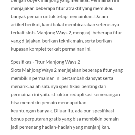
menjajakan beberapa fitur atraktif yang memukau
banyak pemain untuk tetap memainkan. Dalam
artikel berikut, kami bakal membicarakan seterusnya
terkait slots Mahjong Ways 2, mengkaji beberapa fitur
yang dijajakan, berikan teknik main, serta berikan
kupasan komplet terkait permainan ini.
Spesifikasi-Fitur Mahjong Ways 2
Slots Mahjong Ways 2 menjajakan beberapa fitur yang
membikin permainan ini bertambah dahsyat serta
menarik. Salah satunya spesifikasi penting dari
permainan ini yaitu struktur reduplikasi kemenangan
bisa membikin pemain mendapatkan
keuntungan banyak. Diluar itu, ada pun spesifikasi
bonus perputaran gratis yang bisa membikin pemain
jadi pemenang hadiah-hadiah yang menjanjikan.