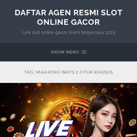
DAFTAR AGEN RESMI SLOT
ONLINE GACOR
Link slot online gacor resmi terpercaya 2024
SHOW MENU
TAG:
MAHJONG WAYS 2 FITUR KHUSUS