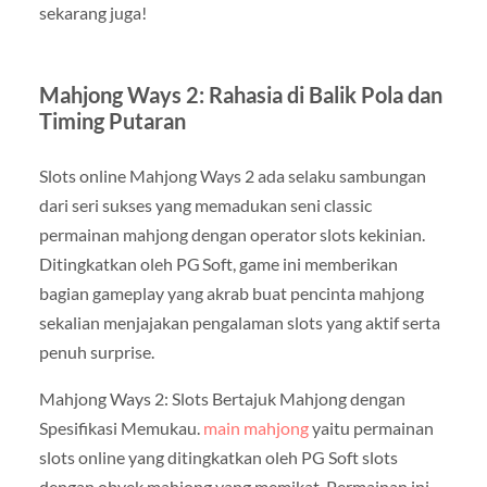
sekarang juga!
Mahjong Ways 2: Rahasia di Balik Pola dan
Timing Putaran
Slots online Mahjong Ways 2 ada selaku sambungan
dari seri sukses yang memadukan seni classic
permainan mahjong dengan operator slots kekinian.
Ditingkatkan oleh PG Soft, game ini memberikan
bagian gameplay yang akrab buat pencinta mahjong
sekalian menjajakan pengalaman slots yang aktif serta
penuh surprise.
Mahjong Ways 2: Slots Bertajuk Mahjong dengan
Spesifikasi Memukau.
main mahjong
yaitu permainan
slots online yang ditingkatkan oleh PG Soft slots
dengan obyek mahjong yang memikat. Permainan ini