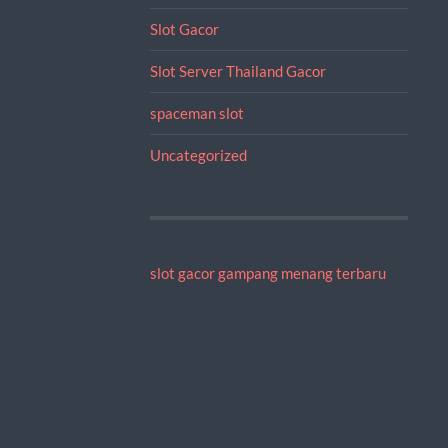
Slot Gacor
Slot Server Thailand Gacor
spaceman slot
Uncategorized
slot gacor gampang menang terbaru