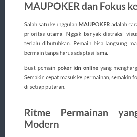
MAUPOKER dan Fokus ke
Salah satu keunggulan
MAUPOKER
adalah ca
prioritas utama. Nggak banyak distraksi visu
terlalu dibutuhkan. Pemain bisa langsung m
bermain tanpa harus adaptasi lama.
Buat pemain
poker idn online
yang menghargai
Semakin cepat masuk ke permainan, semakin fo
di setiap putaran.
Ritme Permainan yan
Modern