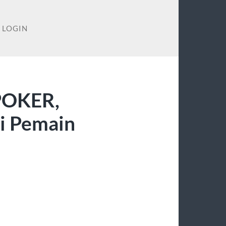
 LOGIN
POKER,
i Pemain