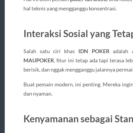
hal teknis yang mengganggu konsentrasi.
Interaksi Sosial yang Teta
Salah satu ciri khas
IDN POKER
adalah a
MAUPOKER
, fitur ini tetap ada tapi terasa l
berisik, dan nggak mengganggu jalannya permai
Buat pemain modern, ini penting. Mereka ingin 
dan nyaman.
Kenyamanan sebagai Stan