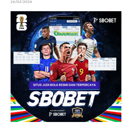
26/02/2026