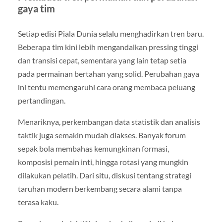
gaya tim
Setiap edisi Piala Dunia selalu menghadirkan tren baru.
Beberapa tim kini lebih mengandalkan pressing tinggi
dan transisi cepat, sementara yang lain tetap setia
pada permainan bertahan yang solid. Perubahan gaya
ini tentu memengaruhi cara orang membaca peluang
pertandingan.
Menariknya, perkembangan data statistik dan analisis
taktik juga semakin mudah diakses. Banyak forum
sepak bola membahas kemungkinan formasi,
komposisi pemain inti, hingga rotasi yang mungkin
dilakukan pelatih. Dari situ, diskusi tentang strategi
taruhan modern berkembang secara alami tanpa
terasa kaku.