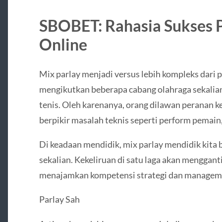
SBOBET: Rahasia Sukses 
Online
Mix parlay menjadi versus lebih kompleks dari pa
mengikutkan beberapa cabang olahraga sekalian,
tenis. Oleh karenanya, orang dilawan peranan ker
berpikir masalah teknis seperti perform pemain,
Di keadaan mendidik, mix parlay mendidik kit
sekalian. Kekeliruan di satu laga akan mengganti
menajamkan kompetensi strategi dan manageme
Parlay Sah