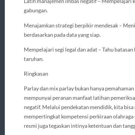
Latih manajemen imbas negatif – Mempelajari ka
gabungan.
Menajamkan strategi berpikir mendesak – Meni
berdasarkan pada data yang siap.
Mempelajari segi legal dan adat – Tahu batasan
taruhan.
Ringkasan
Parlay dan mix parlay bukan hanya pemahaman d
mempunyai peranan manfaat latihan pemeriksaa
negatif. Melalui pendekatan mendidik, kita bis
mempertingkat kompetensi perkiraan olahraga 
resmi juga tegaskan intinya ketentuan dan tan