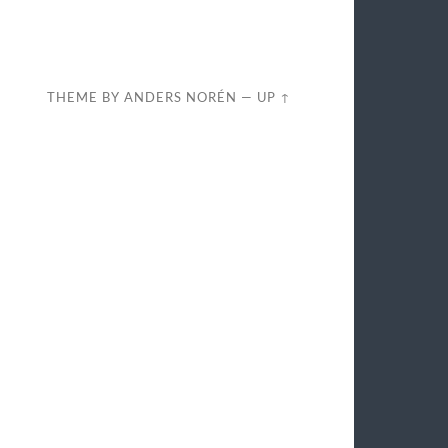
THEME BY
ANDERS NORÉN
—
UP ↑