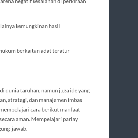
rena negatif kesalahan di perkiraan
lainya kemungkinan hasil
 hukum berkaitan adat teratur
i dunia taruhan, namun juga ide yang
n, strategi, dan manajemen imbas
a mempelajari cara berikut manfaat
secara aman. Mempelajari parlay
ggung-jawab.