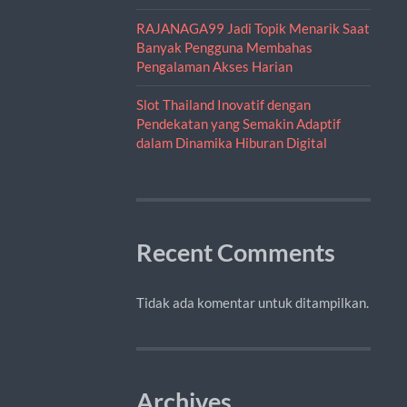
RAJANAGA99 Jadi Topik Menarik Saat
Banyak Pengguna Membahas
Pengalaman Akses Harian
Slot Thailand Inovatif dengan
Pendekatan yang Semakin Adaptif
dalam Dinamika Hiburan Digital
Recent Comments
Tidak ada komentar untuk ditampilkan.
Archives