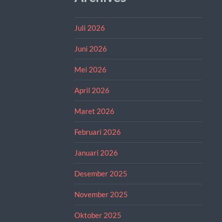
Juli 2026
Juni 2026
Mei 2026
April 2026
Maret 2026
Februari 2026
Januari 2026
Desember 2025
November 2025
Oktober 2025