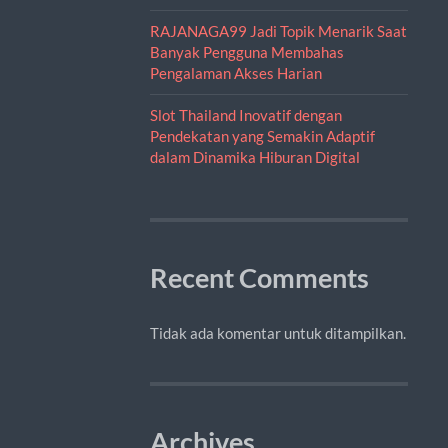
RAJANAGA99 Jadi Topik Menarik Saat
Banyak Pengguna Membahas
Pengalaman Akses Harian
Slot Thailand Inovatif dengan
Pendekatan yang Semakin Adaptif
dalam Dinamika Hiburan Digital
Recent Comments
Tidak ada komentar untuk ditampilkan.
Archives