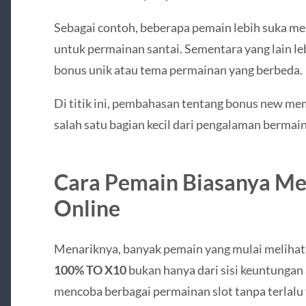
Sebagai contoh, beberapa pemain lebih suka mem
untuk permainan santai. Sementara yang lain leb
bonus unik atau tema permainan yang berbeda.
Di titik ini, pembahasan tentang bonus new me
salah satu bagian kecil dari pengalaman bermain
Cara Pemain Biasanya Me
Online
Menariknya, banyak pemain yang mulai melihat
100% TO X10
bukan hanya dari sisi keuntungan 
mencoba berbagai permainan slot tanpa terlalu