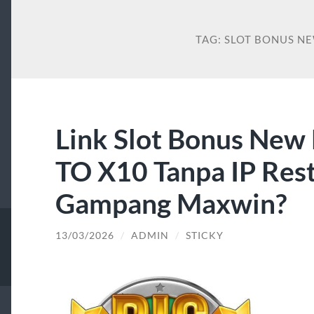
TAG:
SLOT BONUS N
Link Slot Bonus Ne
TO X10 Tanpa IP Rest
Gampang Maxwin?
13/03/2026
/
ADMIN
/
STICKY