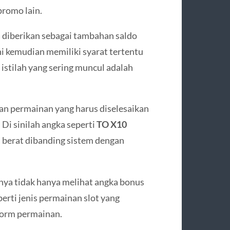
promo lain.
diberikan sebagai tambahan saldo
ni kemudian memiliki syarat tertentu
istilah yang sering muncul adalah
an permainan yang harus diselesaikan
Di sinilah angka seperti
TO X10
u berat dibanding sistem dengan
ya tidak hanya melihat angka bonus
erti jenis permainan slot yang
atform permainan.