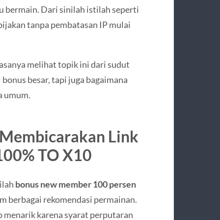
bermain. Dari sinilah istilah seperti
bijakan tanpa pembatasan IP mulai
anya melihat topik ini dari sudut
l bonus besar, tapi juga bagaimana
ra umum.
Membicarakan Link
 100% TO X10
tilah
bonus new member 100 persen
am berbagai rekomendasi permainan.
p menarik karena syarat perputaran