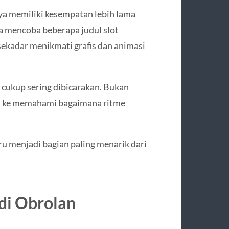
ya memiliki kesempatan lebih lama
a mencoba beberapa judul slot
sekadar menikmati grafis dan animasi
i cukup sering dibicarakan. Bukan
ih ke memahami bagaimana ritme
tru menjadi bagian paling menarik dari
adi Obrolan