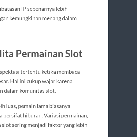
mbatasan IP sebenarnya lebih
engan kemungkinan menang dalam
lita Permainan Slot
spektasi tertentu ketika membaca
esar. Hal ini cukup wajar karena
an dalam komunitas slot.
ih luas, pemain lama biasanya
bersifat hiburan. Variasi permainan,
 slot sering menjadi faktor yang lebih