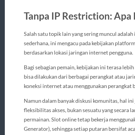
Tanpa IP Restriction: Ap
Salah satu topik lain yang sering muncul adalah 
sederhana, ini mengacu pada kebijakan platform
berdasarkan lokasi jaringan internet pengguna.
Bagi sebagian pemain, kebijakan ini terasa lebi
bisa dilakukan dari berbagai perangkat atau jar
koneksi internet atau menggunakan perangkat 
Namun dalam banyak diskusi komunitas, hal ini 
fleksibilitas akses, bukan sesuatu yang secara 
permainan. Slot online tetap bekerja menggu
Generator), sehingga setiap putaran bersifat aca