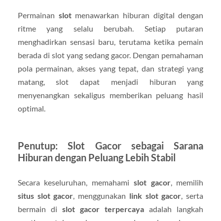
Permainan
slot
menawarkan hiburan digital dengan
ritme yang selalu berubah. Setiap putaran
menghadirkan sensasi baru, terutama ketika pemain
berada di slot yang sedang gacor. Dengan pemahaman
pola permainan, akses yang tepat, dan strategi yang
matang, slot dapat menjadi hiburan yang
menyenangkan sekaligus memberikan peluang hasil
optimal.
Penutup: Slot Gacor sebagai Sarana
Hiburan dengan Peluang Lebih Stabil
Secara keseluruhan, memahami
slot gacor
, memilih
situs slot gacor
, menggunakan
link slot gacor
, serta
bermain di
slot gacor terpercaya
adalah langkah