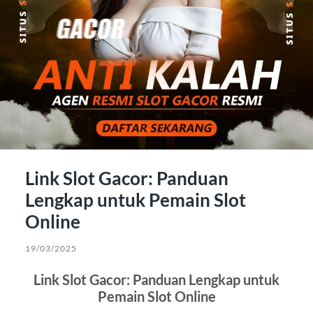
Link Slot Gacor: Panduan
Lengkap untuk Pemain Slot
Online
19/03/2025
Link Slot Gacor: Panduan Lengkap untuk
Pemain Slot Online