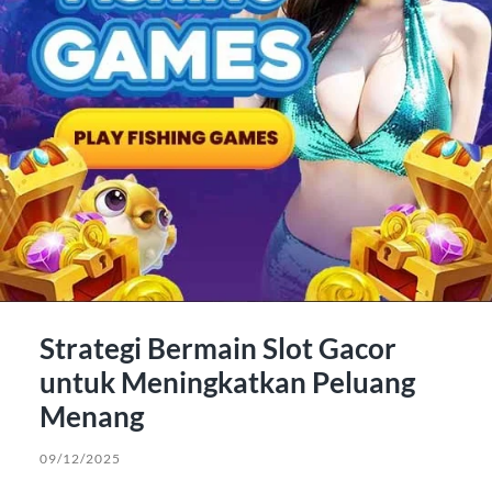
Strategi Bermain Slot Gacor
untuk Meningkatkan Peluang
Menang
09/12/2025