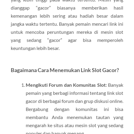
dianggap “gacor” biasanya memberikan hasil
kemenangan lebih sering atau hadiah besar dalam
jangka waktu tertentu. Banyak pemain mencari link ini
untuk mencoba peruntungan mereka di mesin slot
yang sedang “gacor” agar bisa memperoleh
keuntungan lebih besar.
Bagaimana Cara Menemukan Link Slot Gacor?
Mengikuti Forum dan Komunitas Slot:
Banyak
pemain yang berbagi informasi tentang link slot
gacor di berbagai forum dan grup diskusi online.
Bergabung dengan komunitas ini bisa
membantu Anda menemukan tautan yang
mengarah ke situs atau mesin slot yang sedang
populer dan banyak menang.