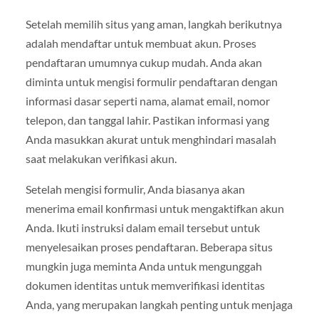
Setelah memilih situs yang aman, langkah berikutnya
adalah mendaftar untuk membuat akun. Proses
pendaftaran umumnya cukup mudah. Anda akan
diminta untuk mengisi formulir pendaftaran dengan
informasi dasar seperti nama, alamat email, nomor
telepon, dan tanggal lahir. Pastikan informasi yang
Anda masukkan akurat untuk menghindari masalah
saat melakukan verifikasi akun.
Setelah mengisi formulir, Anda biasanya akan
menerima email konfirmasi untuk mengaktifkan akun
Anda. Ikuti instruksi dalam email tersebut untuk
menyelesaikan proses pendaftaran. Beberapa situs
mungkin juga meminta Anda untuk mengunggah
dokumen identitas untuk memverifikasi identitas
Anda, yang merupakan langkah penting untuk menjaga