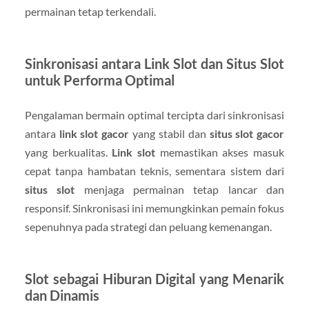
permainan tetap terkendali.
Sinkronisasi antara Link Slot dan Situs Slot
untuk Performa Optimal
Pengalaman bermain optimal tercipta dari sinkronisasi
antara
link slot gacor
yang stabil dan
situs slot gacor
yang berkualitas.
Link slot
memastikan akses masuk
cepat tanpa hambatan teknis, sementara sistem dari
situs slot
menjaga permainan tetap lancar dan
responsif. Sinkronisasi ini memungkinkan pemain fokus
sepenuhnya pada strategi dan peluang kemenangan.
Slot sebagai Hiburan Digital yang Menarik
dan Dinamis