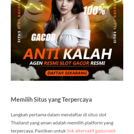
Memilih Situs yang Terpercaya
Langkah pertama dalam mendaftar di situs slot
Thailand yang aman adalah memilih platform yang
terpercaya. Pastikan untuk
link alternatif gadunslot