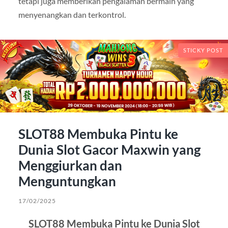
tetapi juga memberikan pengalaman bermain yang
menyenangkan dan terkontrol.
STICKY POST
SLOT88 Membuka Pintu ke
Dunia Slot Gacor Maxwin yang
Menggiurkan dan
Menguntungkan
17/02/2025
SLOT88 Membuka Pintu ke Dunia Slot