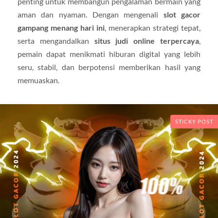
penting untuk membangun pengalaman bermain yang
aman dan nyaman. Dengan mengenali
slot gacor
gampang menang hari ini
, menerapkan strategi tepat,
serta mengandalkan
situs judi online terpercaya
,
pemain dapat menikmati hiburan digital yang lebih
seru, stabil, dan berpotensi memberikan hasil yang
memuaskan.
STICKY POST