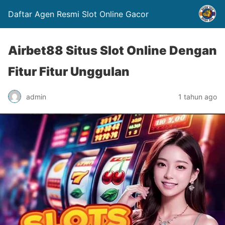
Daftar Agen Resmi Slot Online Gacor
Airbet88 Situs Slot Online Dengan
Fitur Fitur Unggulan
admin
1 tahun ago