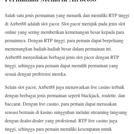
Salah satu jenis permainan yang menarik dan memiliki RTP tinggi
di Airbet88 adalah slot gacor. Slot gacor merujuk pada jenis slot
online yang sering memberikan kemenangan besar kepada para
pemainnya. Dengan RTP tinggi, para pemain dapat berpeluang
memenangkan hadiah-hadiah besar dalam permainan ini.
Airbet88 menyediakan berbagai jenis slot gacor dengan RTP
tinggi, sehingga para pemain dapat memilih permainan yang
sesuai dengan preferensi mereka.
Selain slot gacor, Airbet88 juga menawarkan live casino terbaik
dengan berbagai jenis permainan seperti blackjack, roulette, dan
baccarat. Dengan live casino, para pemain dapat merasakan
sensasi bermain di kasino sungguhan melalui streaming langsung
dengan dealer-dealer yang profesional. RTP live casino juga
tinggi, sehingga para pemain memiliki kesempatan untuk